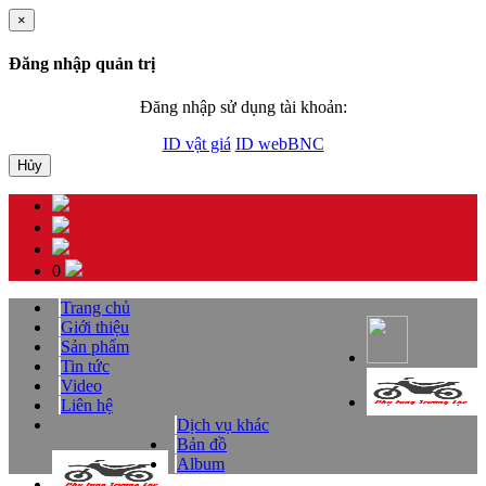
×
Đăng nhập quản trị
Đăng nhập sử dụng tài khoản:
ID vật giá
ID webBNC
Hủy
0
Trang chủ
Giới thiệu
Sản phẩm
Tin tức
Video
Liên hệ
Dịch vụ khác
Bản đồ
Album