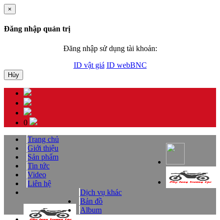
×
Đăng nhập quản trị
Đăng nhập sử dụng tài khoản:
ID vật giá
ID webBNC
Hủy
0
Trang chủ
Giới thiệu
Sản phẩm
Tin tức
Video
Liên hệ
Dịch vụ khác
Bản đồ
Album