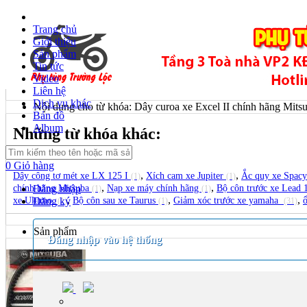
Trang chủ
Giới thiệu
Sản phẩm
Tin tức
Video
Liên hệ
Dịch vụ khác
Nội dung cho từ khóa: Dây curoa xe Excel II chính hãng Mits
Bản đồ
Album
Những từ khóa khác:
0
Giỏ hàng
,
,
Dây công tơ mét xe LX 125 I
Xích cam xe Jupiter
Ắc quy xe Spac
(1)
(1)
,
,
chính hãng Mitsuba
Nạp xe máy chính hãng
Bộ côn trước xe Lead 
Đăng nhập
(1)
(1)
,
,
,
xe Ultimo
Bộ côn sau xe Taurus
Giảm xóc trước xe yamaha
Đăng ký
(1)
(1)
(31)
Sản phẩm
Đăng nhập vào hệ thống