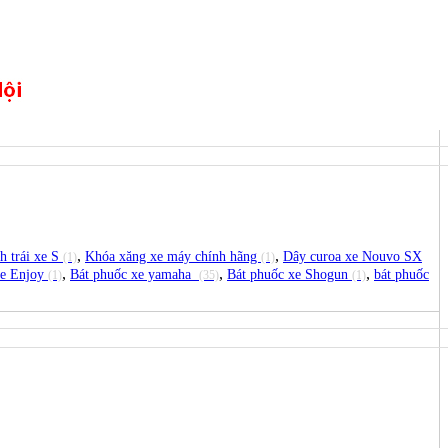
,
,
h trái xe S
Khóa xăng xe máy chính hãng
Dây curoa xe Nouvo SX
(1)
(1)
,
,
,
xe Enjoy
Bát phuốc xe yamaha
Bát phuốc xe Shogun
bát phuốc
(1)
(35)
(1)