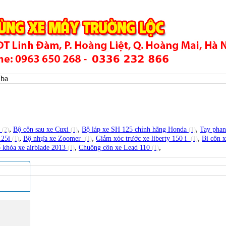
uba
,
,
,
y
Bộ côn sau xe Cuxi
Bộ láp xe SH 125 chính hãng Honda
Tay phan
(2)
(1)
(1)
,
,
,
125i
Bộ nhựa xe Zoomer
Giảm xóc trước xe liberty 150 i
Bi côn 
(1)
(1)
(1)
,
,
ổ khóa xe airblade 2013
Chuông côn xe Lead 110
(1)
(1)